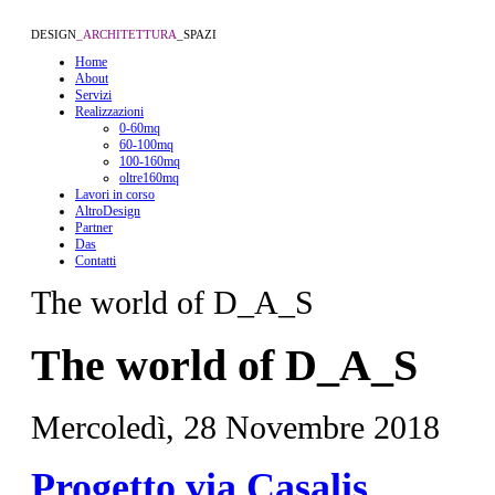
DESIGN
_ARCHITETTURA
_SPAZI
Home
About
Servizi
Realizzazioni
0-60mq
60-100mq
100-160mq
oltre160mq
Lavori in corso
AltroDesign
Partner
Das
Contatti
The world of D_A_S
The world of D_A_S
Mercoledì, 28 Novembre 2018
Progetto via Casalis